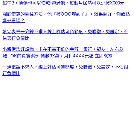
超牛B，負債也可以借款!透過他，每個月居然可以少繳X000元
關於借錢的超猛方法，他『被OOO嚇到了』，效果超好，你敢點
進來看嗎？
填完表單一分鐘不求人線上評估可貸額度，免聯徵，免設定，不
佔銀行負債比
小額借款好煩惱，卡在不高不低的金額，銀行，親友，左右為
難...OK的真實案例!貸款3X萬，月付4XXX元起!立即來電
一通電話不求人，線上評估可貸額度，免聯徵，免設定，不佔銀
行負債比