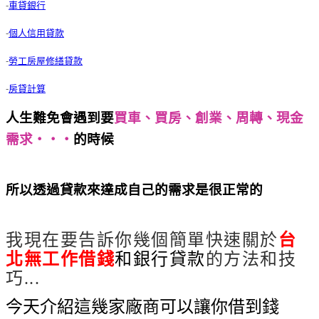
-
車貸銀行
-
個人信用貸款
-
勞工房屋修繕貸款
-
房貸計算
人生難免會遇到要
買車、買房、創業、周轉、現金
需求‧‧‧
的時候
最快24h快速出貸│台北無工作借
錢
所以透過貸款來達成自己的需求是很正常的
最快
24h快速出貸│台北無工作借錢
我現在要告訴你幾個簡單快速關於
台
北無工作借錢
和銀行貸款
的方法和技
巧...
今天介紹這幾家廠商可以讓你借到錢