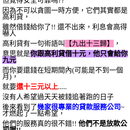
但覺得安全可靠嗎??
因為不可以貪圖一時方便，它們其實都是
高利貸，
雖然借錢給你了!! 還不出來，利息會高得
嚇人
高利貸有一句術語叫
【九出十三歸】
，
意思就是
你跟高利貸借十元，他只會給你
九元
而你要還錢在短期間內(可能是不到一個
月)，
就要
還十三元以上
.....
沒有人希望過天天被錢追著跑的日子
後來看到了
幾家很專業的貸款服務公司
~
才燃起了一點希望，
他們的服務真的很不錯!!
他們不是放款公
司喔!!